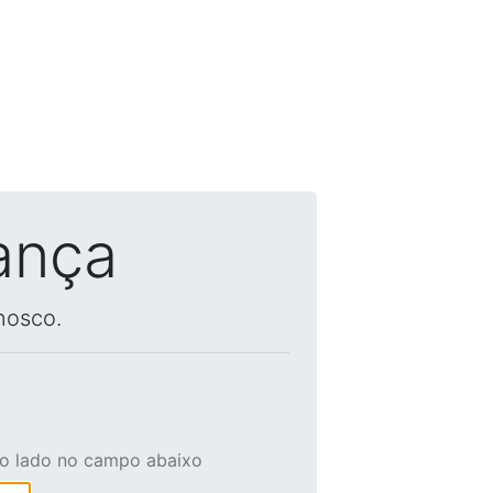
ança
nosco.
ao lado no campo abaixo