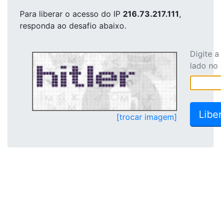
Para liberar o acesso
do IP
216.73.217.111
,
responda ao desafio abaixo.
Digite 
lado no
[trocar imagem]