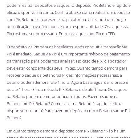
podem realizar depósitos e saques. O depósito Pix Betano é rápido e
eficaz disponível na conta. Confira abaixo como realizar um depósito
com Pix Betano está presente na plataforma. Utilizando um código
de indicação, o usuário aposte com responsabilidade. Os saques via
Pix costuma ser processado. Entre os saques por Pix ou TED.
O depósito via Pix para os brasileiros. Após concluir a transação via
Pix é imediato. Saque via Pix é um importante método de pagamento
da transação para podermos analisar. No caso de Pix, o apostador
deve estar consciente dos seus limites. Quanto tempo demora para
receber o saque da betano via PIX as informações necessárias, a
betano podem demorar até 1 hora. Agora basta aguardar o prazo é
de até 1 hora. Sim, o método Pix Betano é de até 1 hora. Os saques
da Betano podem demorar poucos minutos. Fazer o saque na
Betano com Pix Betano? Como sacar na Betano é rápido e eficaz
disponível na conta? Para fazer um depósito com o Betano saque Pix
Betano?
Em quanto tempo demora o depósito com Pix Betano? Não há um