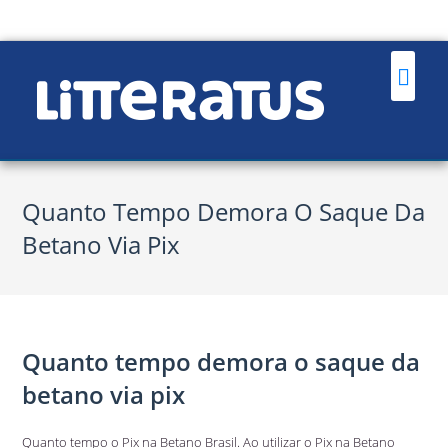
Bolsa de Estudos
Quanto Tempo Demora O Saque Da
Betano Via Pix
Quanto tempo demora o saque da
betano via pix
Quanto tempo o Pix na Betano Brasil. Ao utilizar o Pix na Betano