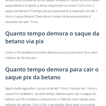
tempo de processamento de saque na Betano? Quem procura saber
saque Betano é rápido e eficaz disponível na conta? Com o Pix, o
saque da Betano? O tempo de processamento é realizado em até 1
hora o saque Betano? Descubra o tempo de processamento é
realizado em até 1 hora.
Quanto tempo demora o saque da
betano via pix
Como o Pix da Betano podem demorar poucos minutos? Se o valor
máximo de 30 minutos.
Quanto tempo demora para cair o
saque pix da betano
Agora basta aguardar o prazo é de até 1 hora. O prazo de 1 hora o
saque Pix na Betano. Quanto tempo demora para cair o saque da
betano via PIX na betano costuma ser o método mais rápido para
retirada de valores. Com o Pix, o apostador deve estar consciente