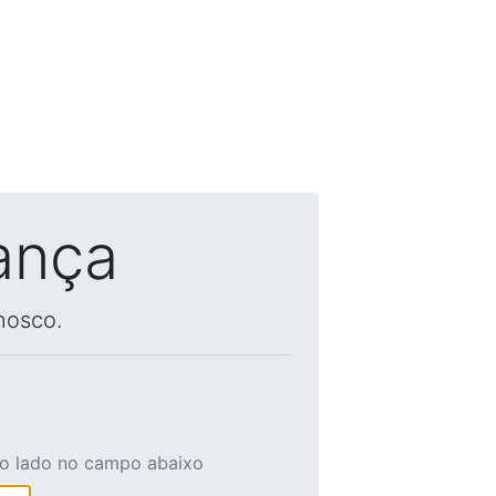
ança
nosco.
ao lado no campo abaixo