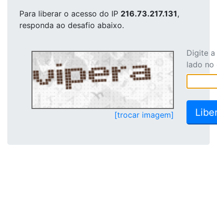
Para liberar o acesso
do IP
216.73.217.131
,
responda ao desafio abaixo.
Digite 
lado no
[trocar imagem]