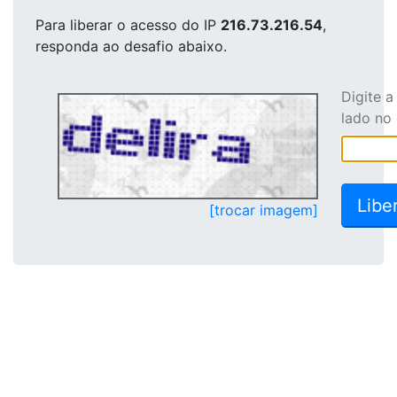
Para liberar o acesso
do IP
216.73.216.54
,
responda ao desafio abaixo.
Digite 
lado no
[trocar imagem]