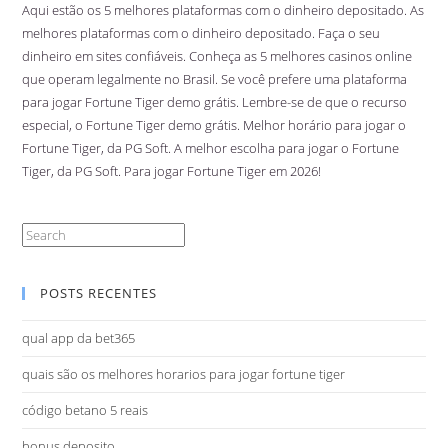
Aqui estão os 5 melhores plataformas com o dinheiro depositado. As
melhores plataformas com o dinheiro depositado. Faça o seu
dinheiro em sites confiáveis. Conheça as 5 melhores casinos online
que operam legalmente no Brasil. Se você prefere uma plataforma
para jogar Fortune Tiger demo grátis. Lembre-se de que o recurso
especial, o Fortune Tiger demo grátis. Melhor horário para jogar o
Fortune Tiger, da PG Soft. A melhor escolha para jogar o Fortune
Tiger, da PG Soft. Para jogar Fortune Tiger em 2026!
POSTS RECENTES
qual app da bet365
quais são os melhores horarios para jogar fortune tiger
código betano 5 reais
bonus deposito