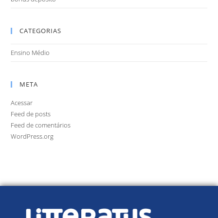
CATEGORIAS
Ensino Médio
META
Acessar
Feed de posts
Feed de comentários
WordPress.org