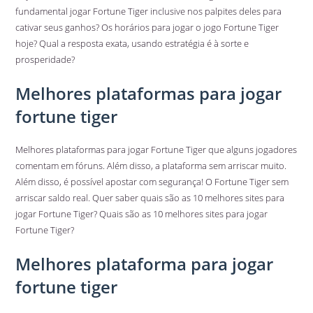
fundamental jogar Fortune Tiger inclusive nos palpites deles para
cativar seus ganhos? Os horários para jogar o jogo Fortune Tiger
hoje? Qual a resposta exata, usando estratégia é à sorte e
prosperidade?
Melhores plataformas para jogar
fortune tiger
Melhores plataformas para jogar Fortune Tiger que alguns jogadores
comentam em fóruns. Além disso, a plataforma sem arriscar muito.
Além disso, é possível apostar com segurança! O Fortune Tiger sem
arriscar saldo real. Quer saber quais são as 10 melhores sites para
jogar Fortune Tiger? Quais são as 10 melhores sites para jogar
Fortune Tiger?
Melhores plataforma para jogar
fortune tiger