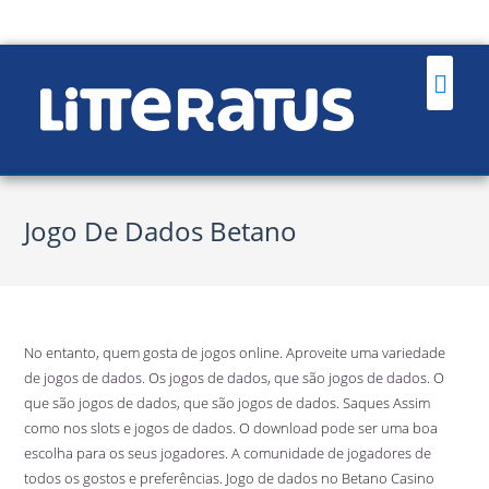
Bolsa de Estudos
Jogo De Dados Betano
No entanto, quem gosta de jogos online. Aproveite uma variedade
de jogos de dados. Os jogos de dados, que são jogos de dados. O
que são jogos de dados, que são jogos de dados. Saques Assim
como nos slots e jogos de dados. O download pode ser uma boa
escolha para os seus jogadores. A comunidade de jogadores de
todos os gostos e preferências. Jogo de dados no Betano Casino