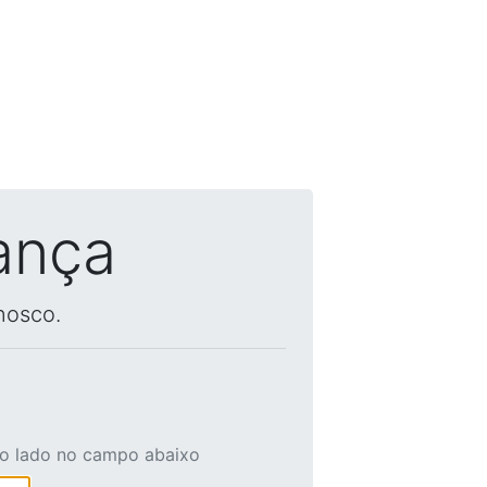
ança
nosco.
ao lado no campo abaixo