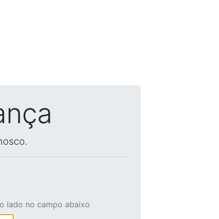
ança
nosco.
ao lado no campo abaixo