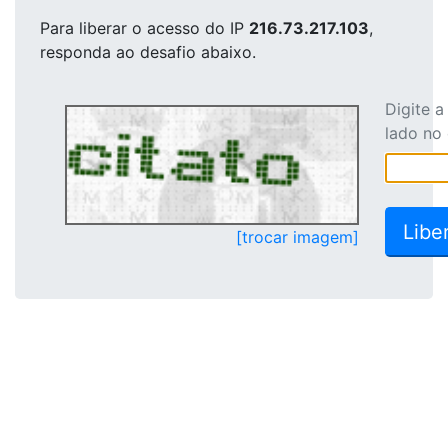
Para liberar o acesso
do IP
216.73.217.103
,
responda ao desafio abaixo.
Digite 
lado no
[trocar imagem]