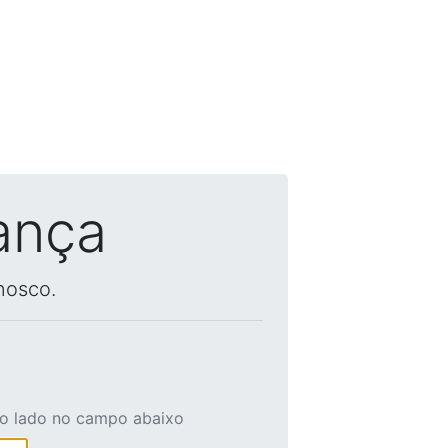
ança
nosco.
ao lado no campo abaixo