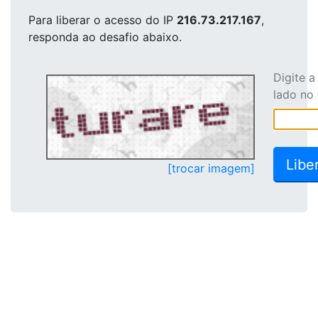
Para liberar o acesso
do IP
216.73.217.167
,
responda ao desafio abaixo.
Digite 
lado no
[trocar imagem]